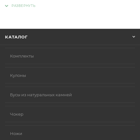
адрес, способ доставки, оплаты, данные о себе.
Советуем в комментарии к заказу написать
информацию, которая поможет курьеру вас найти.
Нажмите кнопку «Оформить заказ».
КАТАЛОГ
Комплекты
Кулоны
Бусы из натуральных камней
Чокер
Ножи