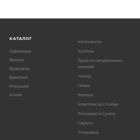
КАТАЛОГ
Комплекты
Сувениры
Кулоны
Броши
Бусы из натуральных
камней
Браслеты
Чокер
Брелоки
Ножи
Игрушки
Колье
Кольца
Комплекты с Колье
Рюкзами и Сумки
Серьги
Упаковка