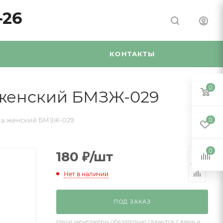
-26
Я
КОНТАКТЫ
0
 женский БМЗЖ-029
жка женский БМЗЖ-029
0
0
180
₽
/шт
Нет в наличии
ПОД ЗАКАЗ
Наши менеджеры обязательно свяжутся с вами и