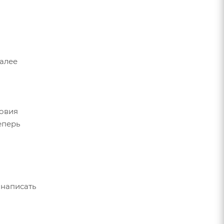
Далее
ловия
еперь
 написать