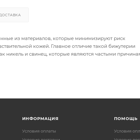
ДОСТАВКА
анные из материалов, которые минимизируют риск
вствительной кожей. Главное отличие такой бижутерии
как никель и свинец, которые являются частыми причин
ой бижутерии используются следующие материалы:
 в сплаве может вызывать реакцию).
я других металлов, таких как золото или серебро, дела
 изделия могут содержать никель в сплавах).
ИНФОРМАЦИЯ
ПОМОЩЬ
Условия оплаты
Условия оп
Условия доставки
Условия дос