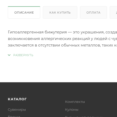
ОПИСАНИЕ
КАК КУПИТЬ
ОПЛАТА
Гипоаллергенная бижутерия — это украшения, созд
возникновения аллергических реакций у людей с чу
заключается в отсутствии обычных металлов, таких 
аллергии.
Вместо аллергенных компонентов в гипоаллергенн
Нержавеющая сталь.
Титан.
Серебро 925 пробы (хотя в некоторых случаях медь
Родиевое покрытие (часто используется для покрыти
более безопасными и устойчивыми к коррозии).
Золото (особенно высокой пробы, хотя даже золотые
КАТАЛОГ
Комплекты
Платина.
Сувениры
Кулоны
Ниобий.
Броши