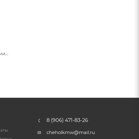
ами
я их
8 (906) 471-83-26
латы
cheholkmw@mail.ru
тавки