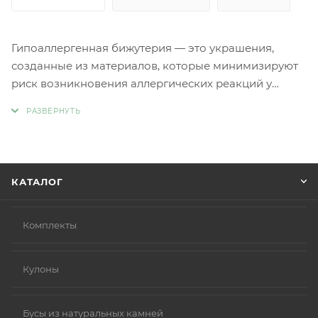
Гипоаллергенная бижутерия — это украшения,
созданные из материалов, которые минимизируют
риск возникновения аллергических реакций у
людей с чувствительной кожей. Главное отличие
такой бижутерии заключается в отсутствии обычных
металлов, таких как никель и свинец, которые
являются частыми причинами аллергии.
Вместо аллергенных компонентов в
КАТАЛОГ
гипоаллергенной бижутерии используются
следующие материалы:
Нержавеющая сталь.
Комплекты
Титан.
Серебро 925 пробы (хотя в некоторых случаях медь
Кулоны
в сплаве может вызывать реакцию).
Родиевое покрытие (часто используется для
покрытия других металлов, таких как золото или
Бусы из натуральных камней