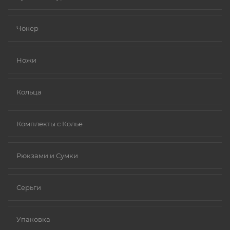
серебро, делая их более безопасными и
устойчивыми к коррозии).
Чокер
Золото (особенно высокой пробы, хотя даже
золотые изделия могут содержать никель в сплавах).
Ножи
Платина.
Ниобий.
Кольца
Комплекты с Колье
Рюкзами и Сумки
Серьги
Упаковка