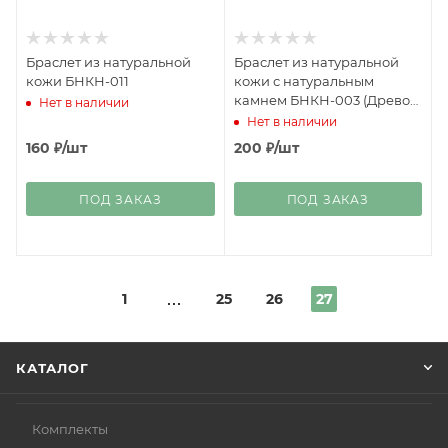
Браслет из натуральной
Браслет из натуральной
кожи БНКН-011
кожи с натуральным
камнем БНКН-003 (Древо
Нет в наличии
Жизни)
Нет в наличии
160
₽
/шт
200
₽
/шт
ПОД ЗАКАЗ
ПОД ЗАКАЗ
1
25
26
27
КАТАЛОГ
Комплекты