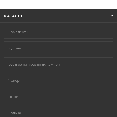
Нажмите кнопку «Оформить заказ».
КАТАЛОГ
Комплекты
Кулоны
Бусы из натуральных камней
Чокер
Ножи
Кольца