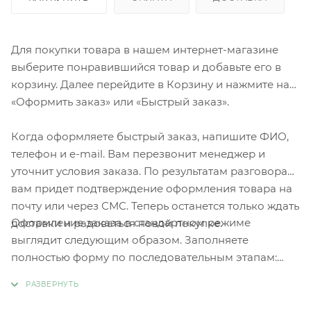
Для покупки товара в нашем интернет-магазине
выберите понравившийся товар и добавьте его в
корзину. Далее перейдите в Корзину и нажмите на
«Оформить заказ» или «Быстрый заказ».
Когда оформляете быстрый заказ, напишите ФИО,
телефон и e-mail. Вам перезвонит менеджер и
уточнит условия заказа. По результатам разговора
вам придет подтверждение оформления товара на
почту или через СМС. Теперь останется только ждать
Оформление заказа в стандартном режиме
доставки и радоваться новой покупке.
выглядит следующим образом. Заполняете
полностью форму по последовательным этапам:
адрес, способ доставки, оплаты, данные о себе.
Советуем в комментарии к заказу написать
информацию, которая поможет курьеру вас найти.