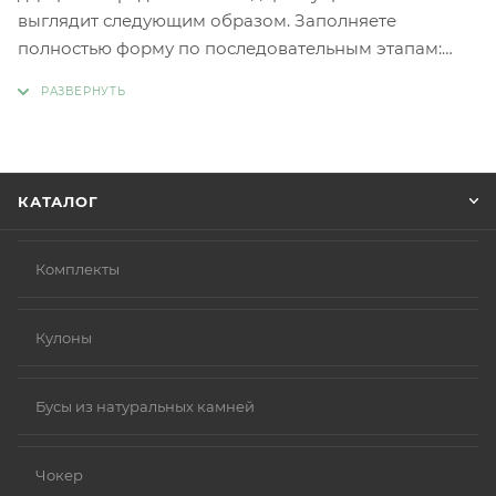
выглядит следующим образом. Заполняете
полностью форму по последовательным этапам:
адрес, способ доставки, оплаты, данные о себе.
Советуем в комментарии к заказу написать
информацию, которая поможет курьеру вас найти.
Нажмите кнопку «Оформить заказ».
КАТАЛОГ
Комплекты
Кулоны
Бусы из натуральных камней
Чокер