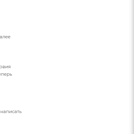
Далее
ловия
еперь
 написать