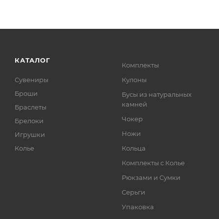
КАТАЛОГ
Комплекты
Сувениры
Кулоны
Броши
Бусы из натуральных
камней
Браслеты
Чокер
Брелоки
Ножи
Игрушки
Колье
Кольца
Комплекты с Колье
Рюкзами и Сумки
Серьги
Упаковка