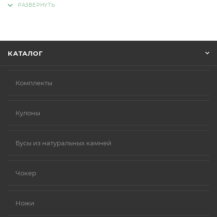
Советуем в комментарии к заказу написать
информацию, которая поможет курьеру вас найти.
Нажмите кнопку «Оформить заказ».
КАТАЛОГ
Комплекты
Кулоны
Бусы из натуральных камней
Чокер
Ножи