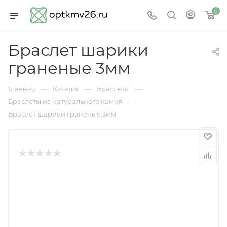
0
Браслет шарики
граненые 3мм
—
—
—
Главная
Каталог
Браслеты
—
Браслеты из натурального камня
Браслет шарики граненые 3мм