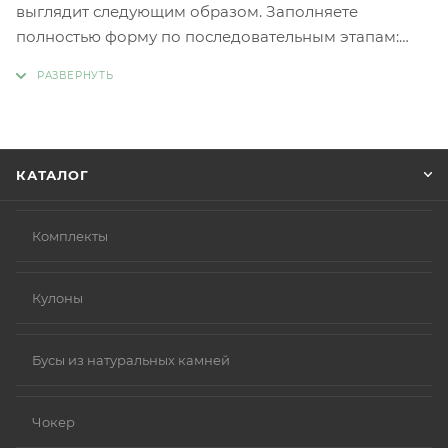
выглядит следующим образом. Заполняете
полностью форму по последовательным этапам:
адрес, способ доставки, оплаты, данные о себе.
Советуем в комментарии к заказу написать
информацию, которая поможет курьеру вас найти.
Нажмите кнопку «Оформить заказ».
КАТАЛОГ
Комплекты
Кулоны
Бусы из натуральных камней
Чокер