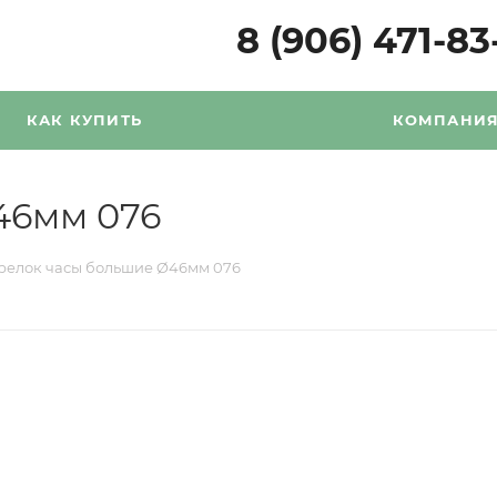
8 (906) 471-83
КАК КУПИТЬ
КОМПАНИ
46мм 076
релок часы большие Ø46мм 076