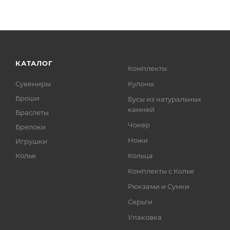
КАТАЛОГ
Комплекты
Сувениры
Кулоны
Броши
Бусы из натуральных
камней
Браслеты
Чокер
Брелоки
Ножи
Игрушки
Колье
Кольца
Комплекты с Колье
Рюкзами и Сумки
Серьги
Упаковка