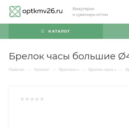
Бижутерия
и сувениры оптом
КАТАЛОГ
Брелок часы большие Ø
—
—
—
—
Главная
Каталог
Брелоки
Брелок часы
Б