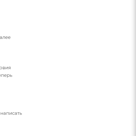
Далее
ловия
еперь
 написать