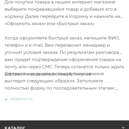
Для покупки товара в нашем интернет-магазине
выберите понравившийся товар и добавьте его в
корзину. Далее перейдите в Корзину и нажмите на
«Оформить заказ» или «Быстрый заказ».
Когда оформляете быстрый заказ, напишите ФИО,
телефон и e-mail. Вам перезвонит менеджер и
уточнит условия заказа. По результатам разговора
вам придет подтверждение оформления товара на
почту или через СМС. Теперь останется только ждать
Оформление заказа в стандартном режиме
доставки и радоваться новой покупке.
выглядит следующим образом. Заполняете
полностью форму по последовательным этапам:
адрес, способ доставки, оплаты, данные о себе.
Советуем в комментарии к заказу написать
информацию, которая поможет курьеру вас найти.
Нажмите кнопку «Оформить заказ».
КАТАЛОГ