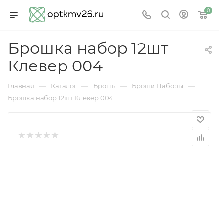
0
Брошка набор 12шт
Клевер 004
—
—
—
—
Главная
Каталог
Брошь
Броши Наборы
Брошка набор 12шт Клевер 004