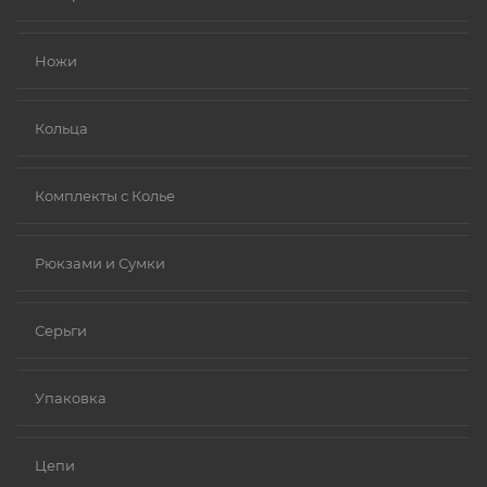
Золото (особенно высокой пробы, хотя даже
золотые изделия могут содержать никель в сплавах).
Ножи
Платина.
Ниобий.
Кольца
Комплекты с Колье
Рюкзами и Сумки
Серьги
Упаковка
Цепи