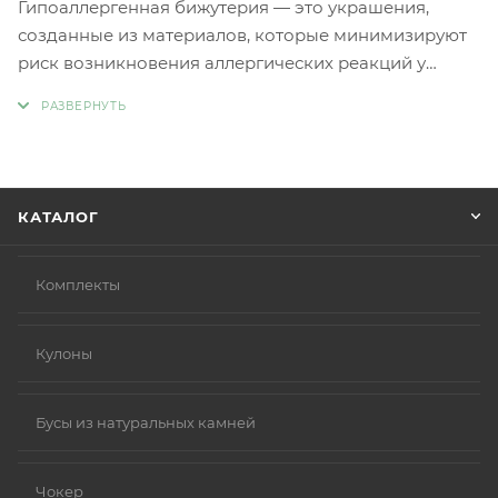
Гипоаллергенная бижутерия — это украшения,
созданные из материалов, которые минимизируют
риск возникновения аллергических реакций у
людей с чувствительной кожей. Главное отличие
такой бижутерии заключается в отсутствии обычных
металлов, таких как никель и свинец, которые
являются частыми причинами аллергии.
Вместо аллергенных компонентов в
КАТАЛОГ
гипоаллергенной бижутерии используются
следующие материалы:
Нержавеющая сталь.
Комплекты
Титан.
Серебро 925 пробы (хотя в некоторых случаях медь
Кулоны
в сплаве может вызывать реакцию).
Родиевое покрытие (часто используется для
покрытия других металлов, таких как золото или
Бусы из натуральных камней
серебро, делая их более безопасными и
устойчивыми к коррозии).
Чокер