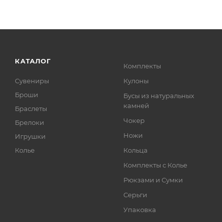
КАТАЛОГ
Комплекты
Сувениры
Кулоны
Броши
Бусы из натуральных
камней
Браслеты
Чокер
Брелоки
Ножи
Игрушки
Колье
Кольца
Комплекты с Колье
Рюкзами и Сумки
Серьги
Упаковка