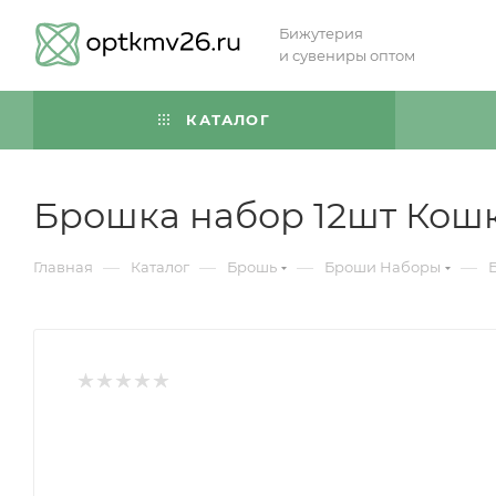
Бижутерия
и сувениры оптом
КАТАЛОГ
Брошка набор 12шт Кошк
—
—
—
—
Главная
Каталог
Брошь
Броши Наборы