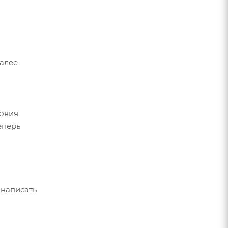
Далее
ловия
еперь
 написать