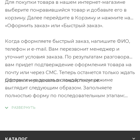
Для покупки товара в нашем интернет-магазине
выберите понравившийся товар и добавьте его в
корзину. Далее перейдите в Корзину и нажмите на
«Оформить заказ» или «Быстрый заказ».
Когда оформляете быстрый заказ, напишите ФИО,
телефон и e-mail. Вам перезвонит менеджер и
уточнит условия заказа. По результатам разговора
вам придет подтверждение оформления товара на
почту или через СМС. Теперь останется только ждать
Оформление заказа в стандартном режиме
доставки и радоваться новой покупке.
выглядит следующим образом. Заполняете
полностью форму по последовательным этапам:
адрес, способ доставки, оплаты, данные о себе.
Советуем в комментарии к заказу написать
информацию, которая поможет курьеру вас найти.
Нажмите кнопку «Оформить заказ».
КАТАЛОГ