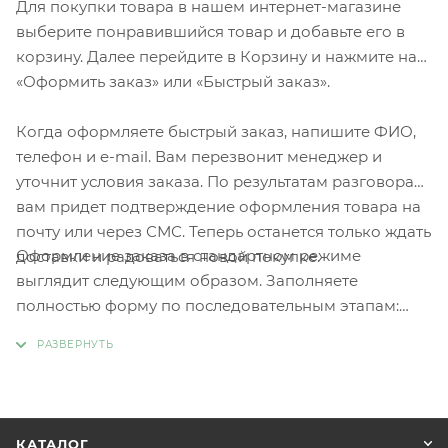
Для покупки товара в нашем интернет-магазине
выберите понравившийся товар и добавьте его в
корзину. Далее перейдите в Корзину и нажмите на
«Оформить заказ» или «Быстрый заказ».
Когда оформляете быстрый заказ, напишите ФИО,
телефон и e-mail. Вам перезвонит менеджер и
уточнит условия заказа. По результатам разговора
вам придет подтверждение оформления товара на
почту или через СМС. Теперь останется только ждать
Оформление заказа в стандартном режиме
доставки и радоваться новой покупке.
выглядит следующим образом. Заполняете
полностью форму по последовательным этапам:
адрес, способ доставки, оплаты, данные о себе.
Советуем в комментарии к заказу написать
информацию, которая поможет курьеру вас найти.
Нажмите кнопку «Оформить заказ».
КАТАЛОГ