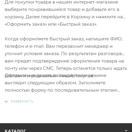
Для покупки товара в нашем интернет-магазине
выберите понравившийся товар и добавьте его в
корзину. Далее перейдите в Корзину и нажмите на
«Оформить заказ» или «Быстрый заказ».
Когда оформляете быстрый заказ, напишите ФИО,
телефон и e-mail. Вам перезвонит менеджер и
уточнит условия заказа. По результатам разговора
вам придет подтверждение оформления товара на
почту или через СМС. Теперь останется только ждать
Оформление заказа в стандартном режиме
доставки и радоваться новой покупке.
выглядит следующим образом. Заполняете
полностью форму по последовательным этапам:
адрес, способ доставки, оплаты, данные о себе.
Советуем в комментарии к заказу написать
информацию, которая поможет курьеру вас найти.
Нажмите кнопку «Оформить заказ».
КАТАЛОГ