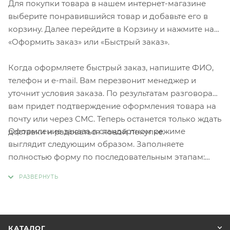
Для покупки товара в нашем интернет-магазине
выберите понравившийся товар и добавьте его в
корзину. Далее перейдите в Корзину и нажмите на
«Оформить заказ» или «Быстрый заказ».
Когда оформляете быстрый заказ, напишите ФИО,
телефон и e-mail. Вам перезвонит менеджер и
уточнит условия заказа. По результатам разговора
вам придет подтверждение оформления товара на
почту или через СМС. Теперь останется только ждать
Оформление заказа в стандартном режиме
доставки и радоваться новой покупке.
выглядит следующим образом. Заполняете
полностью форму по последовательным этапам:
адрес, способ доставки, оплаты, данные о себе.
Советуем в комментарии к заказу написать
информацию, которая поможет курьеру вас найти.
Нажмите кнопку «Оформить заказ».
КАТАЛОГ