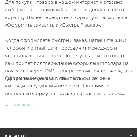
Для покупки товара в нашем интернет-магазине
выберите понравившийся товар и добавьте его в
корзину. Далее перейдите в Корзину и нажмите на
«Оформить заказ» или «Быстрый заказ».
Когда оформляете быстрый заказ, напишите ФИО,
телефон и e-mail. Вам перезвонит менеджер и
уточнит условия заказа. По результатам разговора
вам придет подтверждение оформления товара на
почту или через СМС. Теперь останется только ждать
Оформление заказа в стандартном режиме
доставки и радоваться новой покупке.
выглядит следующим образом. Заполняете
полностью форму по последовательным этапам:
адрес, способ доставки, оплаты, данные о себе.
Советуем в комментарии к заказу написать
информацию, которая поможет курьеру вас найти.
Нажмите кнопку «Оформить заказ».
КАТАЛОГ