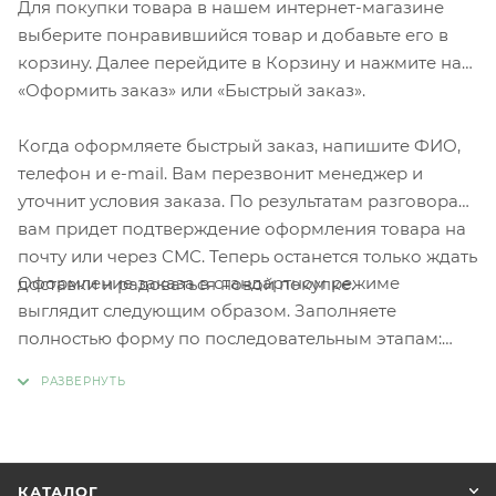
Для покупки товара в нашем интернет-магазине
выберите понравившийся товар и добавьте его в
корзину. Далее перейдите в Корзину и нажмите на
«Оформить заказ» или «Быстрый заказ».
Когда оформляете быстрый заказ, напишите ФИО,
телефон и e-mail. Вам перезвонит менеджер и
уточнит условия заказа. По результатам разговора
вам придет подтверждение оформления товара на
почту или через СМС. Теперь останется только ждать
Оформление заказа в стандартном режиме
доставки и радоваться новой покупке.
выглядит следующим образом. Заполняете
полностью форму по последовательным этапам:
адрес, способ доставки, оплаты, данные о себе.
Советуем в комментарии к заказу написать
информацию, которая поможет курьеру вас найти.
Нажмите кнопку «Оформить заказ».
КАТАЛОГ