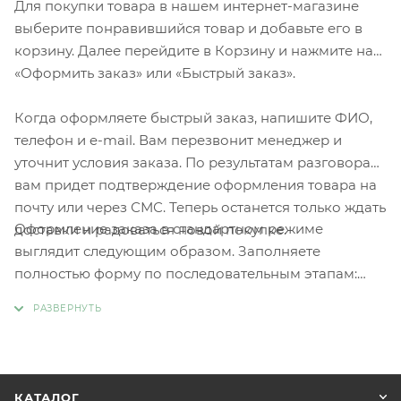
Для покупки товара в нашем интернет-магазине
выберите понравившийся товар и добавьте его в
корзину. Далее перейдите в Корзину и нажмите на
«Оформить заказ» или «Быстрый заказ».
Когда оформляете быстрый заказ, напишите ФИО,
телефон и e-mail. Вам перезвонит менеджер и
уточнит условия заказа. По результатам разговора
вам придет подтверждение оформления товара на
почту или через СМС. Теперь останется только ждать
Оформление заказа в стандартном режиме
доставки и радоваться новой покупке.
выглядит следующим образом. Заполняете
полностью форму по последовательным этапам:
адрес, способ доставки, оплаты, данные о себе.
Советуем в комментарии к заказу написать
информацию, которая поможет курьеру вас найти.
Нажмите кнопку «Оформить заказ».
КАТАЛОГ