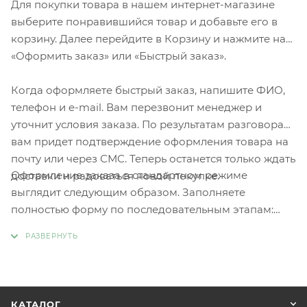
Для покупки товара в нашем интернет-магазине
выберите понравившийся товар и добавьте его в
корзину. Далее перейдите в Корзину и нажмите на
«Оформить заказ» или «Быстрый заказ».
Когда оформляете быстрый заказ, напишите ФИО,
телефон и e-mail. Вам перезвонит менеджер и
уточнит условия заказа. По результатам разговора
вам придет подтверждение оформления товара на
почту или через СМС. Теперь останется только ждать
Оформление заказа в стандартном режиме
доставки и радоваться новой покупке.
выглядит следующим образом. Заполняете
полностью форму по последовательным этапам:
адрес, способ доставки, оплаты, данные о себе.
Советуем в комментарии к заказу написать
информацию, которая поможет курьеру вас найти.
Нажмите кнопку «Оформить заказ».
КАТАЛОГ