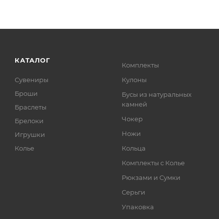
КАТАЛОГ
Комплекты
Сувениры
Кулоны
Броши
Бусы из натуральных
камней
Браслеты
Чокер
Брелоки
Ножи
Игрушки
Колье
Кольца
Комплекты с Колье
Рюкзами и Сумки
Серьги
Упаковка