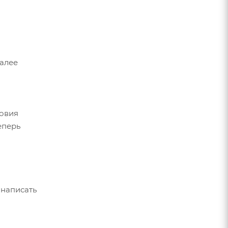
Далее
ловия
еперь
 написать