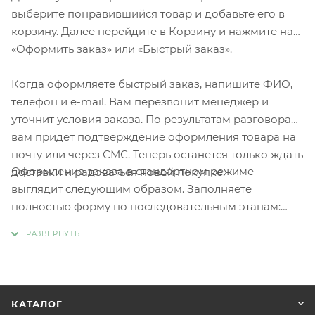
выберите понравившийся товар и добавьте его в
корзину. Далее перейдите в Корзину и нажмите на
«Оформить заказ» или «Быстрый заказ».
Когда оформляете быстрый заказ, напишите ФИО,
телефон и e-mail. Вам перезвонит менеджер и
уточнит условия заказа. По результатам разговора
вам придет подтверждение оформления товара на
почту или через СМС. Теперь останется только ждать
Оформление заказа в стандартном режиме
доставки и радоваться новой покупке.
выглядит следующим образом. Заполняете
полностью форму по последовательным этапам:
адрес, способ доставки, оплаты, данные о себе.
Советуем в комментарии к заказу написать
информацию, которая поможет курьеру вас найти.
Нажмите кнопку «Оформить заказ».
КАТАЛОГ