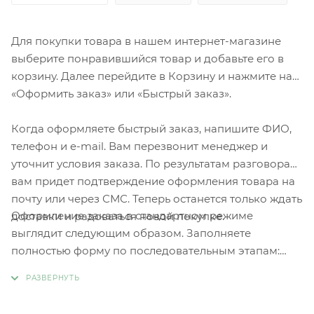
Для покупки товара в нашем интернет-магазине
выберите понравившийся товар и добавьте его в
корзину. Далее перейдите в Корзину и нажмите на
«Оформить заказ» или «Быстрый заказ».
Когда оформляете быстрый заказ, напишите ФИО,
телефон и e-mail. Вам перезвонит менеджер и
уточнит условия заказа. По результатам разговора
вам придет подтверждение оформления товара на
почту или через СМС. Теперь останется только ждать
Оформление заказа в стандартном режиме
доставки и радоваться новой покупке.
выглядит следующим образом. Заполняете
полностью форму по последовательным этапам:
адрес, способ доставки, оплаты, данные о себе.
Советуем в комментарии к заказу написать
информацию, которая поможет курьеру вас найти.