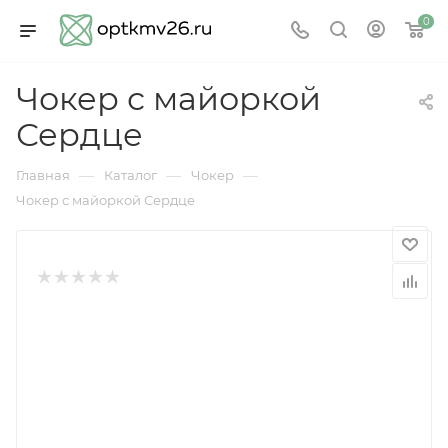
0
Чокер с майоркой
Сердце
—
—
—
Главная
Каталог
Чокер
Чокер с майоркой Сердце