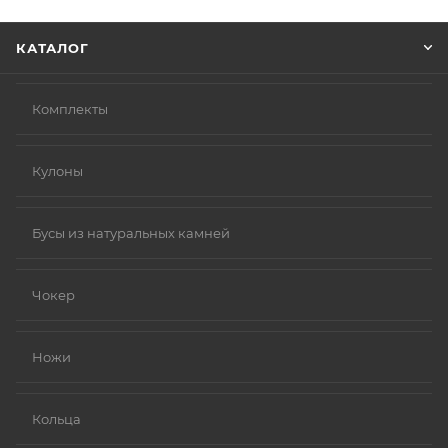
Нажмите кнопку «Оформить заказ».
КАТАЛОГ
Комплекты
Кулоны
Бусы из натуральных камней
Чокер
Ножи
Кольца