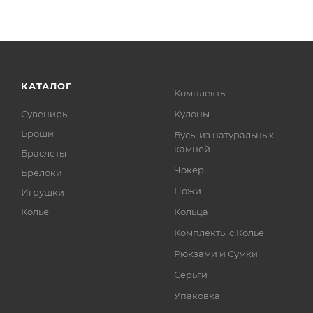
КАТАЛОГ
Комплекты
Сувениры
Кулоны
Броши
Бусы из натуральных
камней
Браслеты
Чокер
Брелоки
Ножи
Игрушки
Колье
Кольца
Комплекты с Колье
Рюкзами и Сумки
Серьги
Упаковка