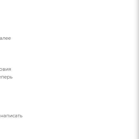
Далее
ловия
еперь
 написать