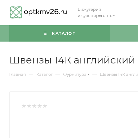
Бижутерия
и сувениры оптом
КАТАЛОГ
Швензы 14К английский 
—
—
—
Главная
Каталог
Фурнитура
Швензы 14К англи