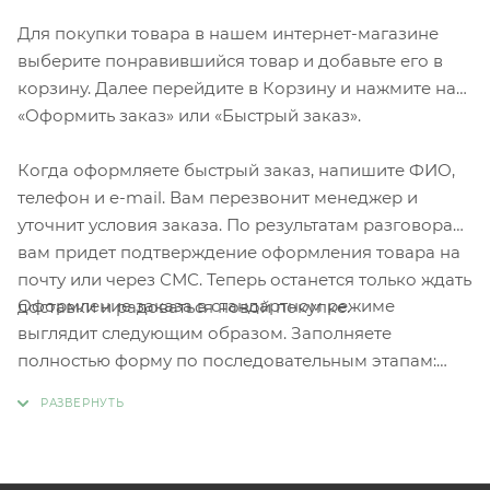
Для покупки товара в нашем интернет-магазине
выберите понравившийся товар и добавьте его в
корзину. Далее перейдите в Корзину и нажмите на
«Оформить заказ» или «Быстрый заказ».
Когда оформляете быстрый заказ, напишите ФИО,
телефон и e-mail. Вам перезвонит менеджер и
уточнит условия заказа. По результатам разговора
вам придет подтверждение оформления товара на
почту или через СМС. Теперь останется только ждать
Оформление заказа в стандартном режиме
доставки и радоваться новой покупке.
выглядит следующим образом. Заполняете
полностью форму по последовательным этапам:
адрес, способ доставки, оплаты, данные о себе.
Советуем в комментарии к заказу написать
информацию, которая поможет курьеру вас найти.
Нажмите кнопку «Оформить заказ».