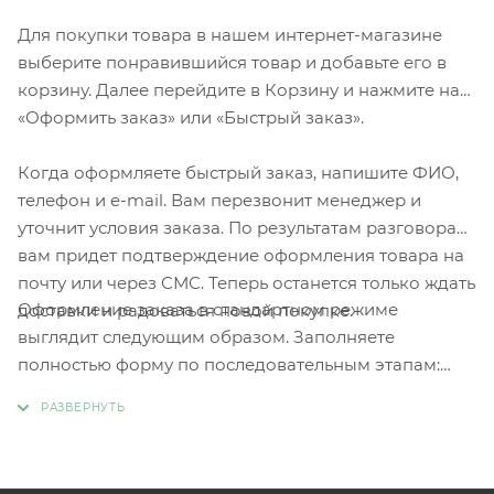
Для покупки товара в нашем интернет-магазине
выберите понравившийся товар и добавьте его в
корзину. Далее перейдите в Корзину и нажмите на
«Оформить заказ» или «Быстрый заказ».
Когда оформляете быстрый заказ, напишите ФИО,
телефон и e-mail. Вам перезвонит менеджер и
уточнит условия заказа. По результатам разговора
вам придет подтверждение оформления товара на
почту или через СМС. Теперь останется только ждать
Оформление заказа в стандартном режиме
доставки и радоваться новой покупке.
выглядит следующим образом. Заполняете
полностью форму по последовательным этапам:
адрес, способ доставки, оплаты, данные о себе.
Советуем в комментарии к заказу написать
информацию, которая поможет курьеру вас найти.
Нажмите кнопку «Оформить заказ».