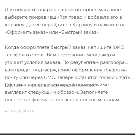
Для покупки товара в нашем интернет-магазине
выберите понравившийся товар и добавьте его в
корзину. Далее перейдите в Корзину и нажмите на
«Оформить заказ» или «Быстрый заказ».
Когда оформляете быстрый заказ, напишите ФИО,
телефон и e-mail. Вам перезвонит менеджер и
уточнит условия заказа. По результатам разговора
вам придет подтверждение оформления товара на
почту или через СМС. Теперь останется только ждать
Оформление заказа в стандартном режиме
доставки и радоваться новой покупке.
выглядит следующим образом. Заполняете
полностью форму по последовательным этапам:
адрес, способ доставки, оплаты, данные о себе.
Советуем в комментарии к заказу написать
информацию, которая поможет курьеру вас найти.
Нажмите кнопку «Оформить заказ».