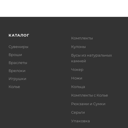
КАТАЛОГ
Комплекты
Сувениры
Кулоны
Броши
Бусы из натуральных
камней
Браслеты
Чокер
Брелоки
Ножи
Игрушки
Колье
Кольца
Комплекты с Колье
Рюкзами и Сумки
Серьги
Упаковка