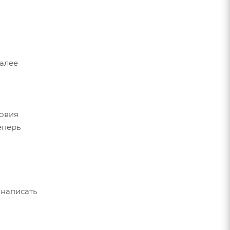
Далее
ловия
еперь
 написать