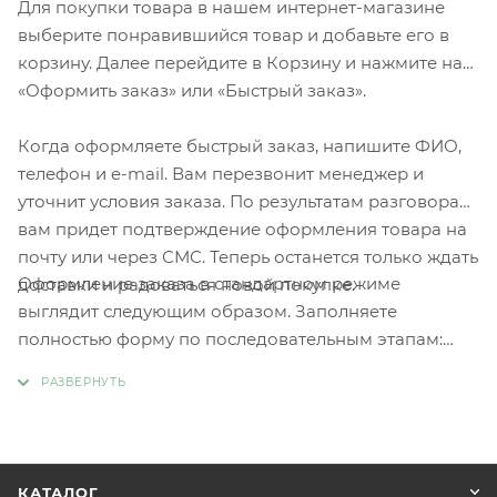
Для покупки товара в нашем интернет-магазине
выберите понравившийся товар и добавьте его в
корзину. Далее перейдите в Корзину и нажмите на
«Оформить заказ» или «Быстрый заказ».
Когда оформляете быстрый заказ, напишите ФИО,
телефон и e-mail. Вам перезвонит менеджер и
уточнит условия заказа. По результатам разговора
вам придет подтверждение оформления товара на
почту или через СМС. Теперь останется только ждать
Оформление заказа в стандартном режиме
доставки и радоваться новой покупке.
выглядит следующим образом. Заполняете
полностью форму по последовательным этапам:
адрес, способ доставки, оплаты, данные о себе.
Советуем в комментарии к заказу написать
информацию, которая поможет курьеру вас найти.
Нажмите кнопку «Оформить заказ».
КАТАЛОГ