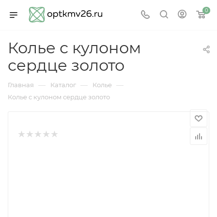
0
Колье с кулоном
сердце золото
—
—
—
Главная
Каталог
Колье
Колье с кулоном сердце золото