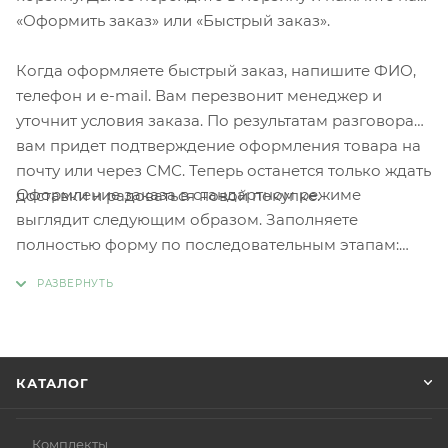
«Оформить заказ» или «Быстрый заказ».
Когда оформляете быстрый заказ, напишите ФИО,
телефон и e-mail. Вам перезвонит менеджер и
уточнит условия заказа. По результатам разговора
вам придет подтверждение оформления товара на
почту или через СМС. Теперь останется только ждать
Оформление заказа в стандартном режиме
доставки и радоваться новой покупке.
выглядит следующим образом. Заполняете
полностью форму по последовательным этапам:
адрес, способ доставки, оплаты, данные о себе.
Советуем в комментарии к заказу написать
информацию, которая поможет курьеру вас найти.
Нажмите кнопку «Оформить заказ».
КАТАЛОГ
Комплекты