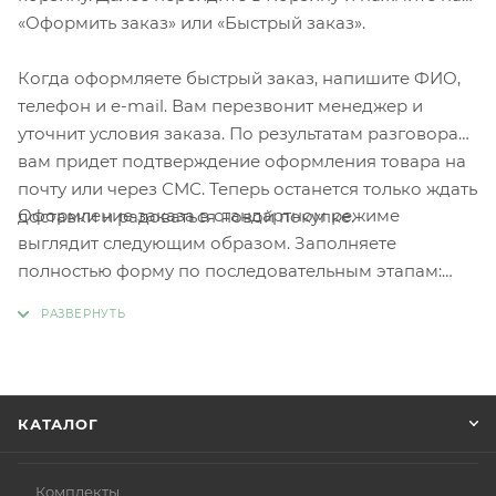
«Оформить заказ» или «Быстрый заказ».
Когда оформляете быстрый заказ, напишите ФИО,
телефон и e-mail. Вам перезвонит менеджер и
уточнит условия заказа. По результатам разговора
вам придет подтверждение оформления товара на
почту или через СМС. Теперь останется только ждать
Оформление заказа в стандартном режиме
доставки и радоваться новой покупке.
выглядит следующим образом. Заполняете
полностью форму по последовательным этапам:
адрес, способ доставки, оплаты, данные о себе.
Советуем в комментарии к заказу написать
информацию, которая поможет курьеру вас найти.
Нажмите кнопку «Оформить заказ».
КАТАЛОГ
Комплекты