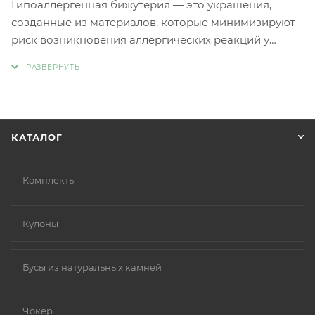
Гипоаллергенная бижутерия — это украшения,
созданные из материалов, которые минимизируют
риск возникновения аллергических реакций у
людей с чувствительной кожей. Главное отличие
такой бижутерии заключается в отсутствии обычных
металлов, таких как никель и свинец, которые
являются частыми причинами аллергии.
Вместо аллергенных компонентов в
КАТАЛОГ
гипоаллергенной бижутерии используются
следующие материалы:
Нержавеющая сталь.
Комплекты
Титан.
Серебро 925 пробы (хотя в некоторых случаях медь
Кулоны
в сплаве может вызывать реакцию).
Родиевое покрытие (часто используется для
покрытия других металлов, таких как золото или
Бусы из натуральных камней
серебро, делая их более безопасными и
устойчивыми к коррозии).
Чокер