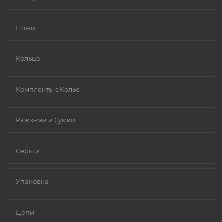
Золото (особенно высокой пробы, хотя даже
золотые изделия могут содержать никель в сплавах).
Ножи
Платина.
Ниобий.
Кольца
Комплекты с Колье
Рюкзами и Сумки
Серьги
Упаковка
Цепи