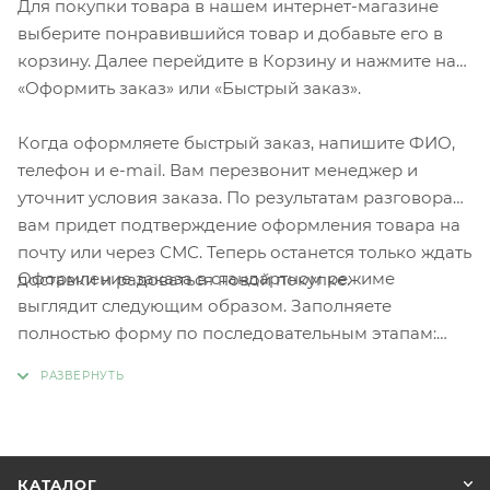
Для покупки товара в нашем интернет-магазине
выберите понравившийся товар и добавьте его в
корзину. Далее перейдите в Корзину и нажмите на
«Оформить заказ» или «Быстрый заказ».
Когда оформляете быстрый заказ, напишите ФИО,
телефон и e-mail. Вам перезвонит менеджер и
уточнит условия заказа. По результатам разговора
вам придет подтверждение оформления товара на
почту или через СМС. Теперь останется только ждать
Оформление заказа в стандартном режиме
доставки и радоваться новой покупке.
выглядит следующим образом. Заполняете
полностью форму по последовательным этапам:
адрес, способ доставки, оплаты, данные о себе.
Советуем в комментарии к заказу написать
информацию, которая поможет курьеру вас найти.
Нажмите кнопку «Оформить заказ».
КАТАЛОГ