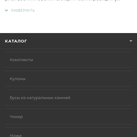
людей с чувствительной кожей. Главное отличие
такой бижутерии заключается в отсутствии обычных
металлов, таких как никель и свинец, которые
являются частыми причинами аллергии.
Вместо аллергенных компонентов в
КАТАЛОГ
гипоаллергенной бижутерии используются
следующие материалы:
Нержавеющая сталь.
Комплекты
Титан.
Серебро 925 пробы (хотя в некоторых случаях медь
Кулоны
в сплаве может вызывать реакцию).
Родиевое покрытие (часто используется для
покрытия других металлов, таких как золото или
Бусы из натуральных камней
серебро, делая их более безопасными и
устойчивыми к коррозии).
Чокер
Золото (особенно высокой пробы, хотя даже
золотые изделия могут содержать никель в сплавах).
Ножи
Платина.