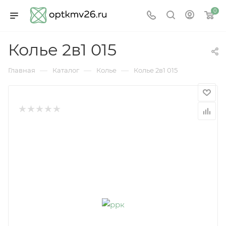
0
Колье 2в1 015
—
—
—
Главная
Каталог
Колье
Колье 2в1 015