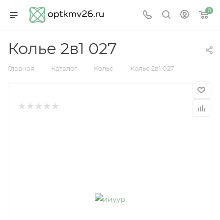
0
Колье 2в1 027
—
—
—
Главная
Каталог
Колье
Колье 2в1 027