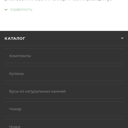
людей с чувствительной кожей. Главное отличие
такой бижутерии заключается в отсутствии обычных
металлов, таких как никель и свинец, которые
являются частыми причинами аллергии.
Вместо аллергенных компонентов в
КАТАЛОГ
гипоаллергенной бижутерии используются
следующие материалы:
Нержавеющая сталь.
Комплекты
Титан.
Серебро 925 пробы (хотя в некоторых случаях медь
Кулоны
в сплаве может вызывать реакцию).
Родиевое покрытие (часто используется для
покрытия других металлов, таких как золото или
Бусы из натуральных камней
серебро, делая их более безопасными и
устойчивыми к коррозии).
Чокер
Золото (особенно высокой пробы, хотя даже
золотые изделия могут содержать никель в сплавах).
Ножи
Платина.