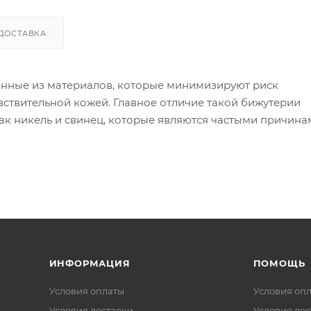
ДОСТАВКА
анные из материалов, которые минимизируют риск
вствительной кожей. Главное отличие такой бижутерии
как никель и свинец, которые являются частыми причин
ой бижутерии используются следующие материалы:
 в сплаве может вызывать реакцию).
я других металлов, таких как золото или серебро, дела
 изделия могут содержать никель в сплавах).
ИНФОРМАЦИЯ
ПОМОЩЬ
Условия оплаты
Условия оп
Условия доставки
Условия дос