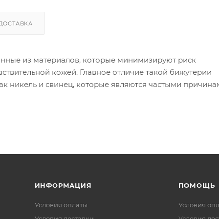
ДОСТАВКА
анные из материалов, которые минимизируют риск
вствительной кожей. Главное отличие такой бижутерии
как никель и свинец, которые являются частыми причин
ой бижутерии используются следующие материалы:
 в сплаве может вызывать реакцию).
я других металлов, таких как золото или серебро, дела
 изделия могут содержать никель в сплавах).
ИНФОРМАЦИЯ
ПОМОЩЬ
Условия оплаты
Условия оп
Условия доставки
Условия дос