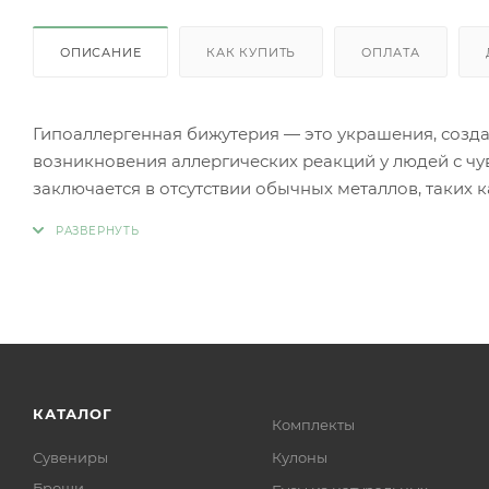
ОПИСАНИЕ
КАК КУПИТЬ
ОПЛАТА
Гипоаллергенная бижутерия — это украшения, созд
возникновения аллергических реакций у людей с чу
заключается в отсутствии обычных металлов, таких 
аллергии.
Вместо аллергенных компонентов в гипоаллергенн
Нержавеющая сталь.
Титан.
Серебро 925 пробы (хотя в некоторых случаях медь
Родиевое покрытие (часто используется для покрыти
более безопасными и устойчивыми к коррозии).
Золото (особенно высокой пробы, хотя даже золотые
КАТАЛОГ
Комплекты
Платина.
Сувениры
Кулоны
Ниобий.
Броши