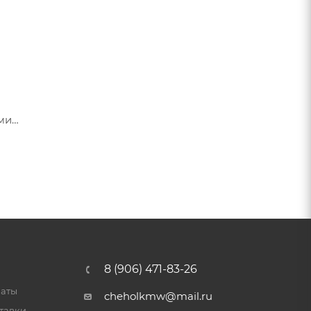
ами
я их
8 (906) 471-83-26
латы
cheholkmw@mail.ru
тавки