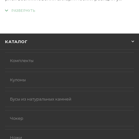
людей с чувствительной кожей. Главное отличие
такой бижутерии заключается в отсутствии обычных
металлов, таких как никель и свинец, которые
являются частыми причинами аллергии.
Вместо аллергенных компонентов в
КАТАЛОГ
гипоаллергенной бижутерии используются
следующие материалы:
Нержавеющая сталь.
Комплекты
Титан.
Серебро 925 пробы (хотя в некоторых случаях медь
Кулоны
в сплаве может вызывать реакцию).
Родиевое покрытие (часто используется для
покрытия других металлов, таких как золото или
Бусы из натуральных камней
серебро, делая их более безопасными и
устойчивыми к коррозии).
Чокер
Золото (особенно высокой пробы, хотя даже
золотые изделия могут содержать никель в сплавах).
Ножи
Платина.