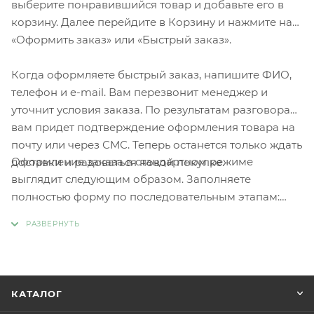
выберите понравившийся товар и добавьте его в
корзину. Далее перейдите в Корзину и нажмите на
«Оформить заказ» или «Быстрый заказ».
Когда оформляете быстрый заказ, напишите ФИО,
телефон и e-mail. Вам перезвонит менеджер и
уточнит условия заказа. По результатам разговора
вам придет подтверждение оформления товара на
почту или через СМС. Теперь останется только ждать
Оформление заказа в стандартном режиме
доставки и радоваться новой покупке.
выглядит следующим образом. Заполняете
полностью форму по последовательным этапам:
адрес, способ доставки, оплаты, данные о себе.
Советуем в комментарии к заказу написать
информацию, которая поможет курьеру вас найти.
Нажмите кнопку «Оформить заказ».
КАТАЛОГ