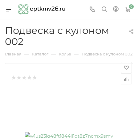
0
Подвеска с кулоном
002
—
—
—
Главная
Каталог
Колье
Подвеска с кулоном 002