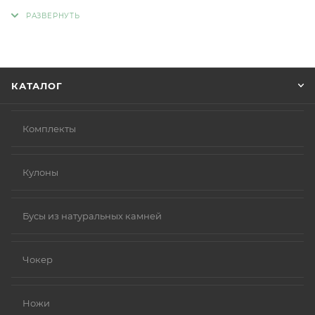
людей с чувствительной кожей. Главное отличие
такой бижутерии заключается в отсутствии обычных
металлов, таких как никель и свинец, которые
являются частыми причинами аллергии.
Вместо аллергенных компонентов в
КАТАЛОГ
гипоаллергенной бижутерии используются
следующие материалы:
Нержавеющая сталь.
Комплекты
Титан.
Серебро 925 пробы (хотя в некоторых случаях медь
Кулоны
в сплаве может вызывать реакцию).
Родиевое покрытие (часто используется для
покрытия других металлов, таких как золото или
Бусы из натуральных камней
серебро, делая их более безопасными и
устойчивыми к коррозии).
Чокер
Золото (особенно высокой пробы, хотя даже
золотые изделия могут содержать никель в сплавах).
Ножи
Платина.