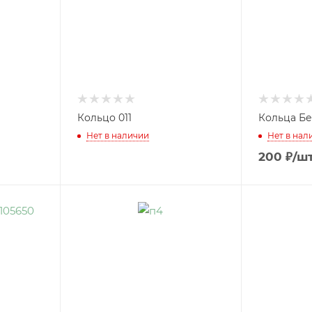
Кольцо 011
Кольца Бе
Нет в наличии
Нет в нал
200
₽
/ш