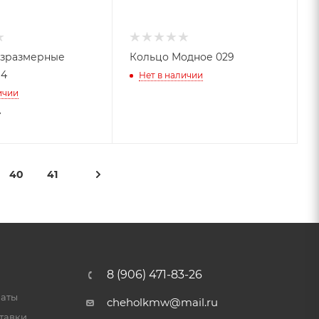
езразмерные
Кольцо Модное 029
14
Нет в наличии
ичии
т
40
41
8 (906) 471-83-26
латы
cheholkmw@mail.ru
тавки