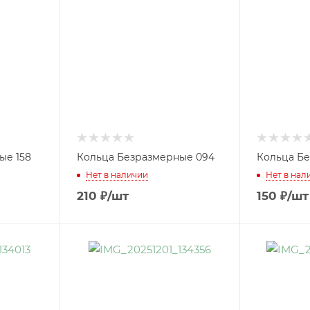
ые 158
Кольца Безразмерные 094
Кольца Бе
Нет в наличии
Нет в нал
210
₽
/шт
150
₽
/шт