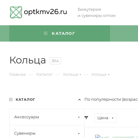
Бижутерия
и сувениры оптом
КАТАЛОГ
Кольца
814
—
—
—
Главная
Каталог
Кольца
Кольца
По популярности (возра
КАТАЛОГ
Аксессуары
Цена
Сувениры