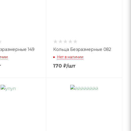
зразмерные 149
Кольца Безразмерные 082
ичии
Нет в наличии
т
170
₽
/шт