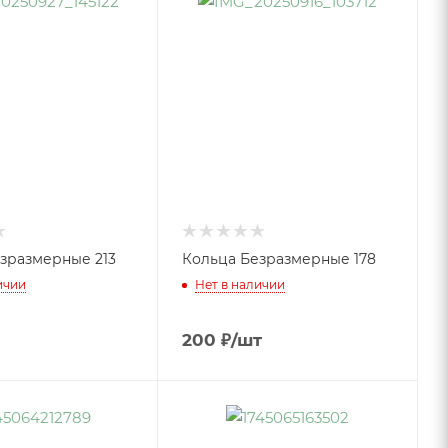
зразмерные 213
Кольца Безразмерные 178
ичии
Нет в наличии
200
₽
/шт