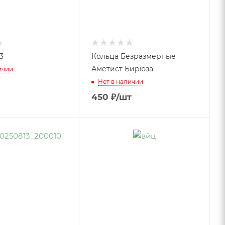
3
Кольца Безразмерные
Аметист Бирюза
ичии
Нет в наличии
450
₽
/шт