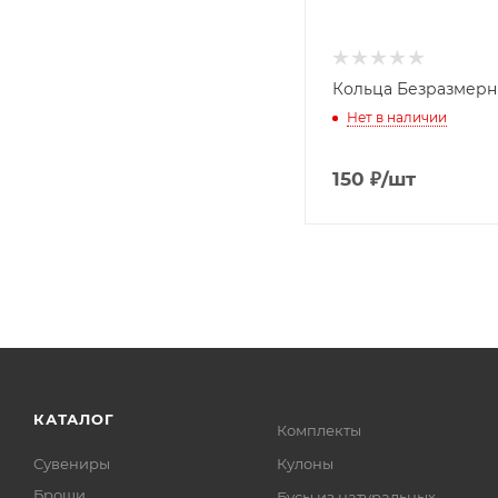
Кольца Безразмерн
Нет в наличии
150
₽
/шт
КАТАЛОГ
Комплекты
Сувениры
Кулоны
Броши
Бусы из натуральных