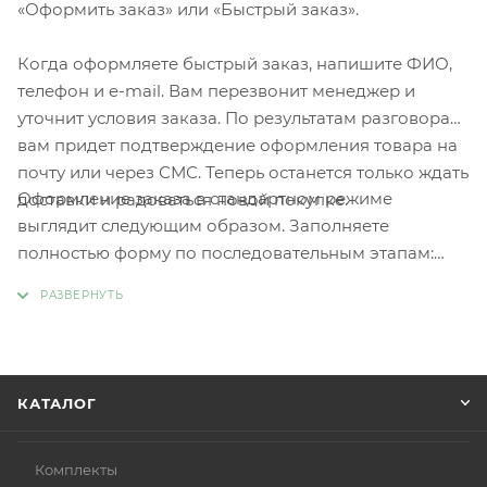
«Оформить заказ» или «Быстрый заказ».
Когда оформляете быстрый заказ, напишите ФИО,
телефон и e-mail. Вам перезвонит менеджер и
уточнит условия заказа. По результатам разговора
вам придет подтверждение оформления товара на
почту или через СМС. Теперь останется только ждать
Оформление заказа в стандартном режиме
доставки и радоваться новой покупке.
выглядит следующим образом. Заполняете
полностью форму по последовательным этапам:
адрес, способ доставки, оплаты, данные о себе.
Советуем в комментарии к заказу написать
информацию, которая поможет курьеру вас найти.
Нажмите кнопку «Оформить заказ».
КАТАЛОГ
Комплекты