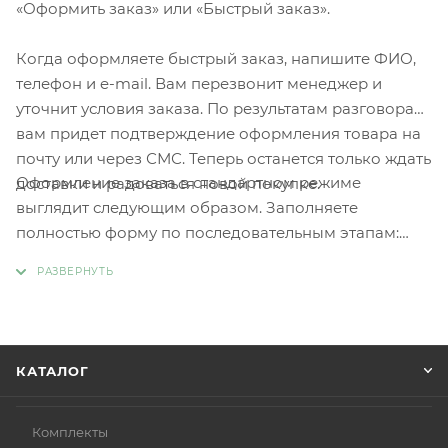
«Оформить заказ» или «Быстрый заказ».
Когда оформляете быстрый заказ, напишите ФИО,
телефон и e-mail. Вам перезвонит менеджер и
уточнит условия заказа. По результатам разговора
вам придет подтверждение оформления товара на
почту или через СМС. Теперь останется только ждать
Оформление заказа в стандартном режиме
доставки и радоваться новой покупке.
выглядит следующим образом. Заполняете
полностью форму по последовательным этапам:
адрес, способ доставки, оплаты, данные о себе.
Советуем в комментарии к заказу написать
информацию, которая поможет курьеру вас найти.
Нажмите кнопку «Оформить заказ».
КАТАЛОГ
Комплекты