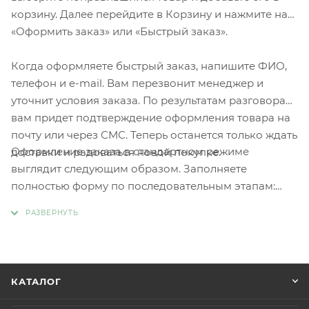
корзину. Далее перейдите в Корзину и нажмите на
«Оформить заказ» или «Быстрый заказ».
Когда оформляете быстрый заказ, напишите ФИО,
телефон и e-mail. Вам перезвонит менеджер и
уточнит условия заказа. По результатам разговора
вам придет подтверждение оформления товара на
почту или через СМС. Теперь останется только ждать
Оформление заказа в стандартном режиме
доставки и радоваться новой покупке.
выглядит следующим образом. Заполняете
полностью форму по последовательным этапам:
адрес, способ доставки, оплаты, данные о себе.
Советуем в комментарии к заказу написать
информацию, которая поможет курьеру вас найти.
Нажмите кнопку «Оформить заказ».
КАТАЛОГ