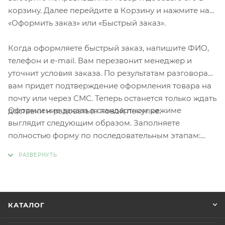
корзину. Далее перейдите в Корзину и нажмите на
«Оформить заказ» или «Быстрый заказ».
Когда оформляете быстрый заказ, напишите ФИО,
телефон и e-mail. Вам перезвонит менеджер и
уточнит условия заказа. По результатам разговора
вам придет подтверждение оформления товара на
почту или через СМС. Теперь останется только ждать
Оформление заказа в стандартном режиме
доставки и радоваться новой покупке.
выглядит следующим образом. Заполняете
полностью форму по последовательным этапам:
адрес, способ доставки, оплаты, данные о себе.
Советуем в комментарии к заказу написать
информацию, которая поможет курьеру вас найти.
Нажмите кнопку «Оформить заказ».
КАТАЛОГ