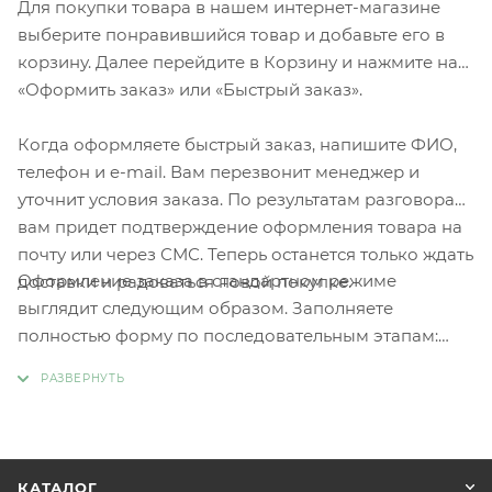
Для покупки товара в нашем интернет-магазине
выберите понравившийся товар и добавьте его в
корзину. Далее перейдите в Корзину и нажмите на
«Оформить заказ» или «Быстрый заказ».
Когда оформляете быстрый заказ, напишите ФИО,
телефон и e-mail. Вам перезвонит менеджер и
уточнит условия заказа. По результатам разговора
вам придет подтверждение оформления товара на
почту или через СМС. Теперь останется только ждать
Оформление заказа в стандартном режиме
доставки и радоваться новой покупке.
выглядит следующим образом. Заполняете
полностью форму по последовательным этапам:
адрес, способ доставки, оплаты, данные о себе.
Советуем в комментарии к заказу написать
информацию, которая поможет курьеру вас найти.
Нажмите кнопку «Оформить заказ».
КАТАЛОГ