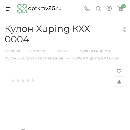
0
Кулон Xuping КХХ
0004
—
—
—
—
Главная
Каталог
Кулоны
Кулоны Xuping
—
Кулоны Xuping христианские
Кулон Xuping КХХ 0004