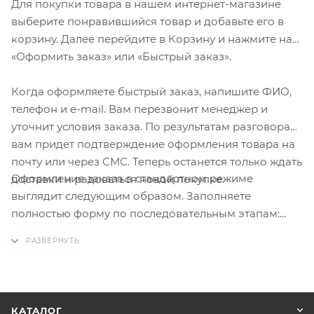
Для покупки товара в нашем интернет-магазине
выберите понравившийся товар и добавьте его в
корзину. Далее перейдите в Корзину и нажмите на
«Оформить заказ» или «Быстрый заказ».
Когда оформляете быстрый заказ, напишите ФИО,
телефон и e-mail. Вам перезвонит менеджер и
уточнит условия заказа. По результатам разговора
вам придет подтверждение оформления товара на
почту или через СМС. Теперь останется только ждать
Оформление заказа в стандартном режиме
доставки и радоваться новой покупке.
выглядит следующим образом. Заполняете
полностью форму по последовательным этапам:
адрес, способ доставки, оплаты, данные о себе.
Советуем в комментарии к заказу написать
информацию, которая поможет курьеру вас найти.
Нажмите кнопку «Оформить заказ».
КАТАЛОГ