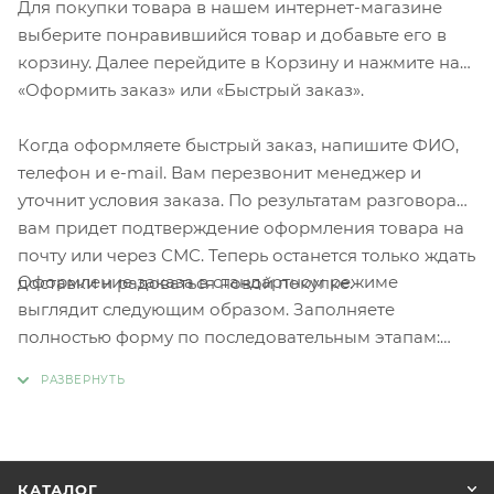
Для покупки товара в нашем интернет-магазине
выберите понравившийся товар и добавьте его в
корзину. Далее перейдите в Корзину и нажмите на
«Оформить заказ» или «Быстрый заказ».
Когда оформляете быстрый заказ, напишите ФИО,
телефон и e-mail. Вам перезвонит менеджер и
уточнит условия заказа. По результатам разговора
вам придет подтверждение оформления товара на
почту или через СМС. Теперь останется только ждать
Оформление заказа в стандартном режиме
доставки и радоваться новой покупке.
выглядит следующим образом. Заполняете
полностью форму по последовательным этапам:
адрес, способ доставки, оплаты, данные о себе.
Советуем в комментарии к заказу написать
информацию, которая поможет курьеру вас найти.
Нажмите кнопку «Оформить заказ».
КАТАЛОГ